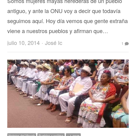
Somos mujeres mayas herederas de un pueblo
antiguo, y ante la ONU voy a decir que todavía
seguimos aquí. Hoy día vemos que gente extraña
viene a nuestros pueblos y afirman que…
Author
julio 10, 2014
José Ic
1
Noticias del Mayab
Pueblos y política
+ 1 more