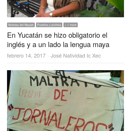
Noticias del Mayab
Pueblos y política
+ 1 more
En Yucatán se hizo obligatorio el
inglés y a un lado la lengua maya
Author
febrero 14, 2017
José Natividad Ic Xec