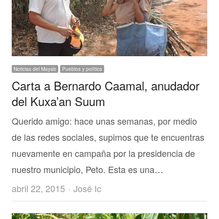
Noticias del Mayab
Pueblos y política
Carta a Bernardo Caamal, anudador
del Kuxa’an Suum
Querido amigo: hace unas semanas, por medio
de las redes sociales, supimos que te encuentras
nuevamente en campaña por la presidencia de
nuestro municipio, Peto. Esta es una…
Author
abril 22, 2015
José Ic