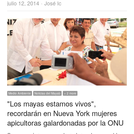
Author
julio 12, 2014
José Ic
Medio Ambiente
Noticias del Mayab
+ 2 more
"Los mayas estamos vivos",
recordarán en Nueva York mujeres
apicultoras galardonadas por la ONU