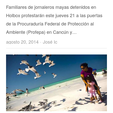
Familiares de jornaleros mayas detenidos en
Holbox protestarán este jueves 21 a las puertas
de la Procuraduría Federal de Protección al
Ambiente (Profepa) en Cancún y…
Author
agosto 20, 2014
José Ic