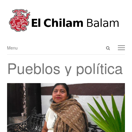
Open
Menu
Menu
search
Pueblos y política
panel