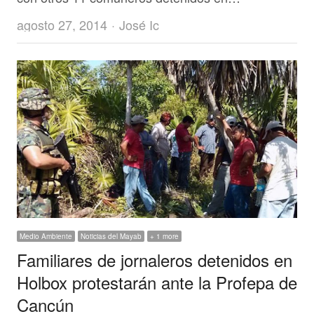
Author
agosto 27, 2014
José Ic
Medio Ambiente
Noticias del Mayab
+ 1 more
Familiares de jornaleros detenidos en
Holbox protestarán ante la Profepa de
Cancún