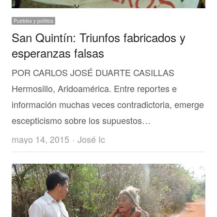
Pueblos y política
San Quintín: Triunfos fabricados y
esperanzas falsas
POR CARLOS JOSÉ DUARTE CASILLAS
Hermosillo, Aridoamérica. Entre reportes e
información muchas veces contradictoria, emerge
escepticismo sobre los supuestos…
Author
mayo 14, 2015
José Ic