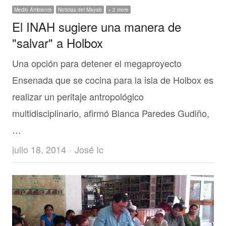
Medio Ambiente
Noticias del Mayab
+ 2 more
El INAH sugiere una manera de
"salvar" a Holbox
Una opción para detener el megaproyecto
Ensenada que se cocina para la isla de Holbox es
realizar un peritaje antropológico
multidisciplinario, afirmó Blanca Paredes Gudiño,
…
Author
julio 18, 2014
José Ic