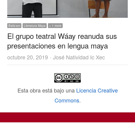
Balts'am
Literatura Maya
+ 1 more
El grupo teatral Wáay reanuda sus
presentaciones en lengua maya
Author
octubre 20, 2019
José Natividad Ic Xec
Esta obra está bajo una
Licencia Creative
Commons
.