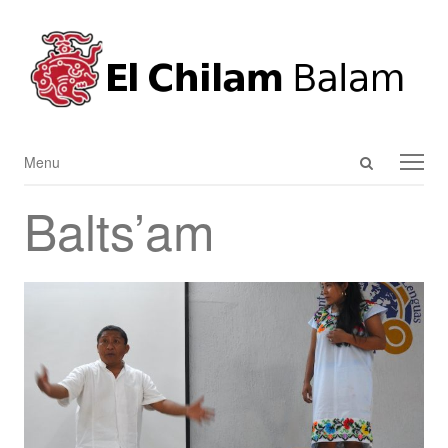
Open
Menu
Menu
search
Balts’am
panel