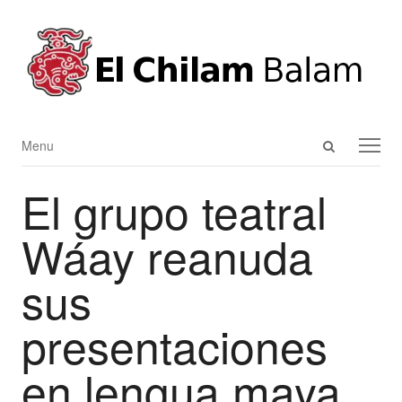
Open
Menu
Menu
search
El grupo teatral
panel
Wáay reanuda
sus
presentaciones
en lengua maya