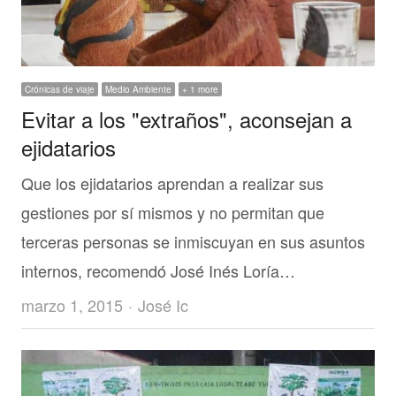
Crónicas de viaje
Medio Ambiente
+ 1 more
Evitar a los "extraños", aconsejan a
ejidatarios
Que los ejidatarios aprendan a realizar sus
gestiones por sí mismos y no permitan que
terceras personas se inmiscuyan en sus asuntos
internos, recomendó José Inés Loría…
Author
marzo 1, 2015
José Ic