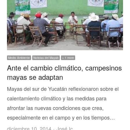
Medio Ambiente
Noticias del Mayab
+ 1 more
Ante el cambio climático, campesinos
mayas se adaptan
Mayas del sur de Yucatán reflexionaron sobre el
calentamiento climático y las medidas para
afrontar las nuevas condiciones que crea,
especialmente en el campo y en los tiempos…
Author
diciembre 10, 2014
José Ic