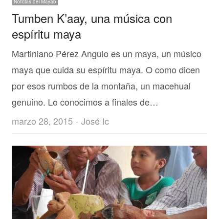
Noticias del Mayab
Tumben K’aay, una música con
espíritu maya
Martiniano Pérez Angulo es un maya, un músico
maya que cuida su espíritu maya. O como dicen
por esos rumbos de la montaña, un macehual
genuino. Lo conocimos a finales de…
Author
marzo 28, 2015
José Ic