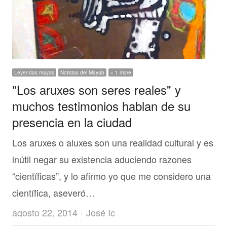
Leyendas mayas
Noticias del Mayab
+ 1 more
"Los aruxes son seres reales" y
muchos testimonios hablan de su
presencia en la ciudad
Los aruxes o aluxes son una realidad cultural y es
inútil negar su existencia aduciendo razones
“científicas”, y lo afirmo yo que me considero una
científica, aseveró…
Author
agosto 22, 2014
José Ic