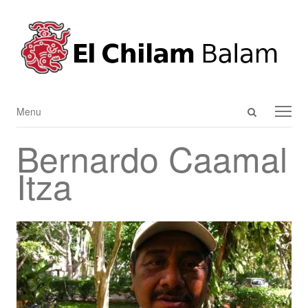
Open
Menu
Menu
search
Bernardo Caamal
panel
Itza