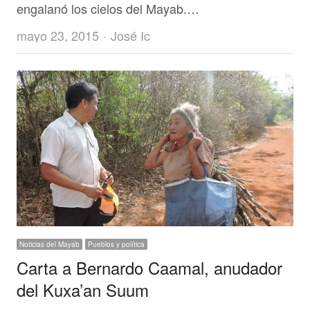
engalanó los cielos del Mayab.…
Author
mayo 23, 2015
José Ic
Noticias del Mayab
Pueblos y política
Carta a Bernardo Caamal, anudador
del Kuxa’an Suum