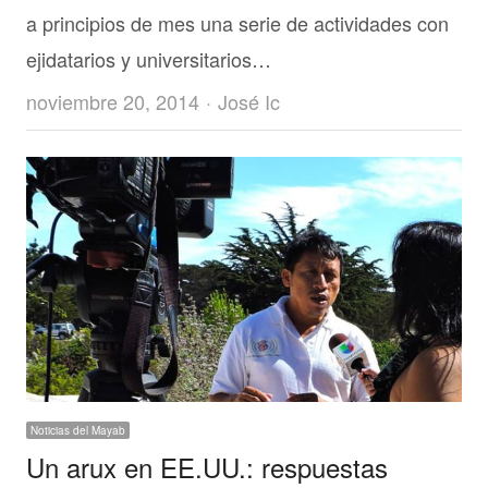
a principios de mes una serie de actividades con
ejidatarios y universitarios…
Author
noviembre 20, 2014
José Ic
Noticias del Mayab
Un arux en EE.UU.: respuestas