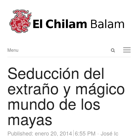
Open
Menu
Menu
search
Seducción del
panel
extraño y mágico
mundo de los
mayas
Author
Published:
enero 20, 2014
6:55 PM
José Ic