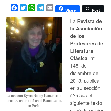
Facebook
Twitter
WhatsApp
Telegram
Email
Share
Post
La
Revista de
la Asociación
de los
Profesores de
Literatura
Clásica
, n°
148, de
diciembre de
2013, publica
en su sección
Críticas
el
La maestra Sylvie Nourry Namur, este
lunes 20 en un café en el Barrio Latino,
siguiente texto
en París.
sobre la edición