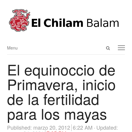
Open
Menu
Menu
search
El equinoccio de
panel
Primavera, inicio
de la fertilidad
para los mayas
Published:
marzo 20, 2012
6:22 AM
Updated: