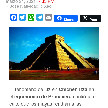
marzo 24, 2021
7:35 PM
Author
José Natividad Ic Xec
Facebook
Twitter
WhatsApp
Telegram
Email
Share
Post
El fenómeno de luz en
Chichén Itzá
en
el
equinoccio de Primavera
confirma el
culto que los mayas rendían a las