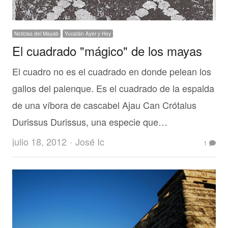
Noticias del Mayab
Yucatán Ayer y Hoy
El cuadrado "mágico" de los mayas
El cuadro no es el cuadrado en donde pelean los
gallos del palenque. Es el cuadrado de la espalda
de una víbora de cascabel Ajau Can Crótalus
Durissus Durissus, una especie que…
Author
julio 18, 2012
José Ic
1