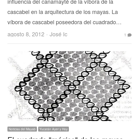
influencia del canamayté de la víbora de la
cascabel en la arquitectura de los mayas. La
víbora de cascabel poseedora del cuadrado…
Author
agosto 8, 2012
José Ic
1
Noticias del Mayab
Yucatán Ayer y Hoy