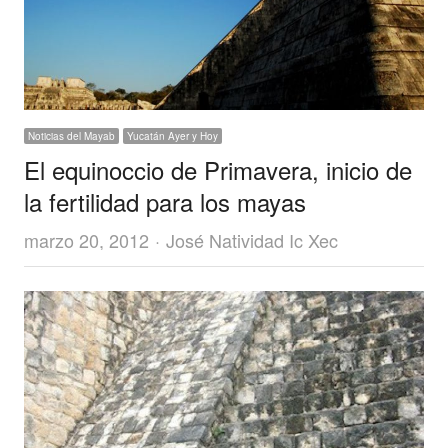
Noticias del Mayab
Yucatán Ayer y Hoy
El equinoccio de Primavera, inicio de
la fertilidad para los mayas
Author
marzo 20, 2012
José Natividad Ic Xec