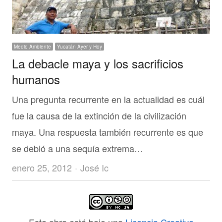
Medio Ambiente
Yucatán Ayer y Hoy
La debacle maya y los sacrificios
humanos
Una pregunta recurrente en la actualidad es cuál
fue la causa de la extinción de la civilización
maya. Una respuesta también recurrente es que
se debió a una sequía extrema…
Author
enero 25, 2012
José Ic