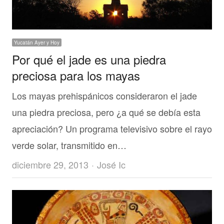
Yucatán Ayer y Hoy
Por qué el jade es una piedra
preciosa para los mayas
Los mayas prehispánicos consideraron el jade
una piedra preciosa, pero ¿a qué se debía esta
apreciación? Un programa televisivo sobre el rayo
verde solar, transmitido en…
Author
diciembre 29, 2013
José Ic