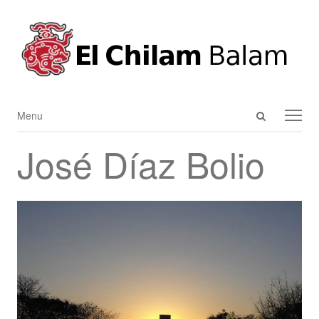
Open
Menu
Menu
search
José Díaz Bolio
panel