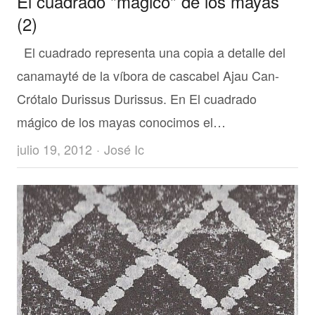
El cuadrado "mágico" de los mayas
(2)
El cuadrado representa una copia a detalle del
canamayté de la víbora de cascabel Ajau Can-
Crótalo Durissus Durissus. En El cuadrado
mágico de los mayas conocimos el…
Author
julio 19, 2012
José Ic