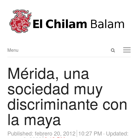
Open
Menu
Menu
search
Mérida, una
panel
sociedad muy
discriminante con
la maya
Published:
febrero 20, 2012
10:27 PM
Updated: