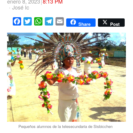
enero 8, 2023
8:13 PM
Author
José Ic
Facebook
Twitter
WhatsApp
Telegram
Email
Share
Post
Pequeños alumnos de la telesecundaria de Sisbicchen