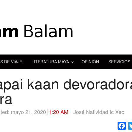
S DE VIAJE
LITERATURA MAYA
OPINIÓN
SERVICIOS
apai kaan devoradora
ra
Author
ted: mayo 21, 2020
1:20 AM
José Natividad Ic Xec
Fa