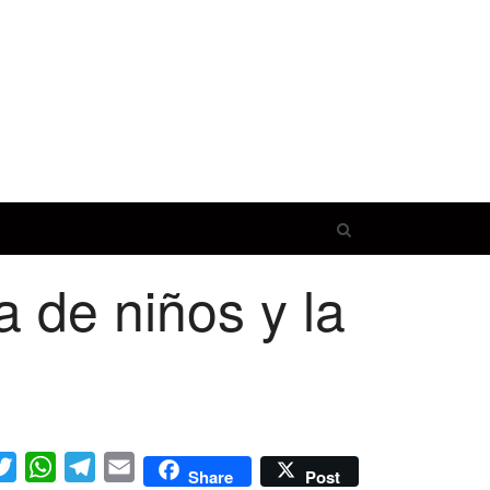
Open
search
 de niños y la
panel
cebook
Twitter
WhatsApp
Telegram
Email
Share
Post