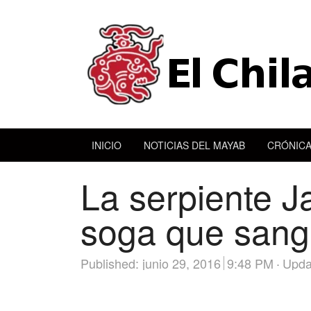
INICIO
NOTICIAS DEL MAYAB
CRÓNICA
La serpiente J
soga que sang
Published:
junio 29, 2016
9:48 PM
Upda