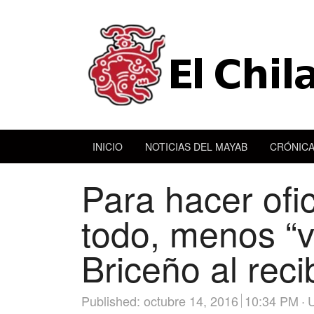
INICIO
NOTICIAS DEL MAYAB
CRÓNICA
Para hacer ofi
todo, menos “vo
Briceño al reci
Published:
octubre 14, 2016
10:34 PM
U