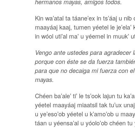
hermanos mayas, amigos todos.
Kin wa’atal ta táane’ex in ts’áaj u nib 
maayáaj kaaj, tumen yéetel le je’ela’ k
in wóol uti’al ma’ u yéemel in muuk’ 
Vengo ante ustedes para agradecer la
porque con éste se da fuerza también
para que no decaiga mi fuerza con el 
mayas.
Chéen ba’ale’ ti’ le ts’ook lajun tu ka
yéetel maayáaj miaatsil tak tu’ux unaj 
u ye’eso’ob yéetel u k’amo’ob u maayá
táan u yéensa’al u yóolo’ob chéen tu 