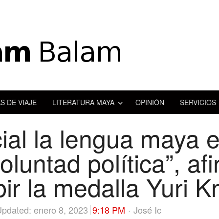
S DE VIAJE
LITERATURA MAYA
OPINIÓN
SERVICIOS
cial la lengua maya 
luntad política”, af
bir la medalla Yuri 
Author
pdated: enero 8, 2023
9:18 PM
José Ic