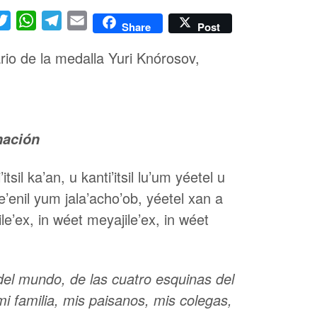
cebook
Twitter
WhatsApp
Telegram
Email
Share
Post
ario de la medalla Yuri Knórosov,
nación
tsil ka’an, u kanti’itsil lu’um yéetel u
be’enil yum jala’acho’ob, yéetel xan a
ile’ex, in wéet meyajile’ex, in wéet
 del mundo, de las cuatro esquinas del
i familia, mis paisanos, mis colegas,