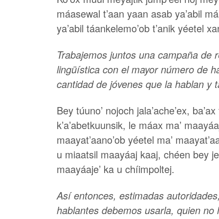
máasewal t’aan yaan asab ya’abil máaxo
ya’abil táankelemo’ob t’anik yéetel xa
Trabajemos juntos una campaña de ref
lingüística con el mayor número de 
cantidad de jóvenes que la hablan y 
Bey túuno’ nojoch jala’ache’ex, ba’ax 
k’a’abetkuunsik, le máax ma’ maayáaje’
maayat’aano’ob yéetel ma’ maayat’aano’ob
u miaatsil maayáaj kaaj, chéen bey j
maayáaje’ ka u chíimpoltej.
Así entonces, estimadas autoridades,
hablantes debemos usarla, quien no l