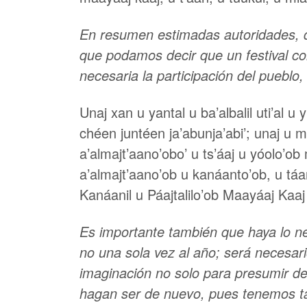
En resumen estimadas autoridades, d
que podamos decir que un festival co
necesaria la participación del pueblo
Unaj xan u yantal u ba’albalil uti’al u 
chéen juntéen ja’abunja’abi’; unaj u mu
a’almajt’aano’obo’ u ts’áaj u yóolo’ob m
a’almajt’aano’ob u kanáanto’ob, u táan
Kanáanil u Páajtalilo’ob Maayáaj Kaaj 
Es importante también que haya lo nec
no una sola vez al año; será necesario
imaginación no solo para presumir del
hagan ser de nuevo, pues tenemos ta