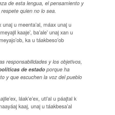
ueza de esta lengua, el pensamiento y
 respete quien no lo sea.
’ax unaj u meenta’al, máax unaj u
meyajil kaaje’, ba’ale’ unaj xan u
u meyajo’ob, ka u táakbeso’ob
as responsabilidades y los objetivos,
porque ha
políticas de estado
cto y que escuchen la voz del pueblo
le’ex, láak’e’ex, uti’al u páajtal k
n maayáaj kaaj, unaj u táakbesa’al