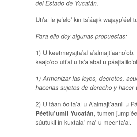
del Estado de Yucatán.
Uti’al le je’elo’ kin ts’áajik wajayp’éel 
Para ello doy algunas propuestas:
1) U keetmeyajta’al a’almajt’aano’ob, 
kaajo’ob uti’al u ts’a’abal u páajtalil
1) Armonizar las leyes, decretos, ac
hacerlas sujetos de derecho y hacer u
2) U táan óolta’al u A’almajt’aanil u P
Péetlu’umil Yucatán
, tumen jump’éel
súutukil in kuxtala’ ma’ u meenta’al.