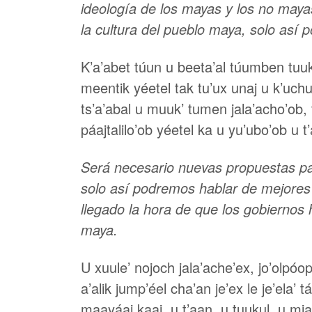
ideología de los mayas y los no mayas
la cultura del pueblo maya, solo así 
K’a’abet túun u beeta’al túumben tuuku
meentik yéetel tak tu’ux unaj u k’uchul
ts’a’abal u muuk’ tumen jala’acho’ob,
páajtalilo’ob yéetel ka u yu’ubo’ob u 
Será necesario nuevas propuestas para
solo así podremos hablar de mejore
llegado la hora de que los gobiernos 
maya.
U xuule’ nojoch jala’ache’ex, jo’olpóop
a’alik jump’éel cha’an je’ex le je’ela’
maayáaj kaaj, u t’aan, u tuukul, u mia