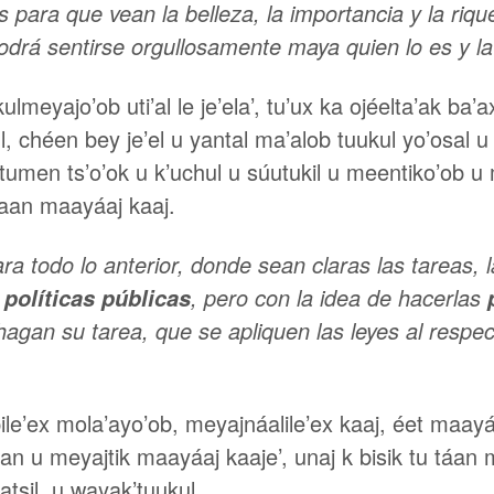
 para que vean la belleza, la importancia y la riq
podrá sentirse orgullosamente maya quien lo es y la
lmeyajo’ob uti’al le je’ela’, tu’ux ka ojéelta’ak ba
, chéen bey je’el u yantal ma’alob tuukul yo’osal u 
 tumen ts’o’ok u k’uchul u súutukil u meentiko’ob 
t’aan maayáaj kaaj.
 todo lo anterior, donde sean claras las tareas, l
s
, pero con la idea de hacerlas
políticas públicas
hagan su tarea, que se apliquen las leyes al respe
ile’ex mola’ayo’ob, meyajnáalile’ex kaaj, éet maayáaji
 táan u meyajtik maayáaj kaaje’, unaj k bisik tu táa
atsil, u wayak’tuukul.