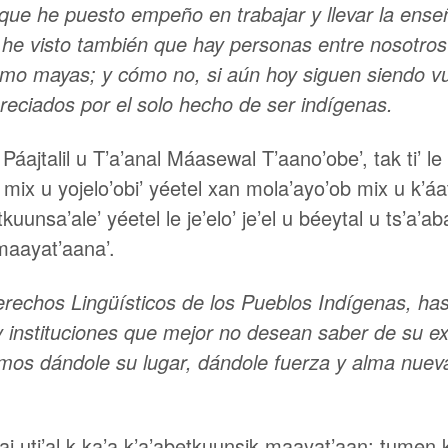
 que he puesto empeño en trabajar y llevar la ens
 he visto también que hay personas entre nosotros
omo mayas; y cómo no, si aún hoy siguen siendo v
eciados por el solo hecho de ser indígenas.
Páajtalil u T’a’anal Máasewal T’aano’obe’, tak ti’ le
b mix u yojelo’obi’ yéetel xan mola’ayo’ob mix u k’áa
kuunsa’ale’ yéetel le je’elo’ je’el u béeytal u ts’a’a
 maayat’aana’.
rechos Lingüísticos de los Pueblos Indígenas, ha
y instituciones que mejor no desean saber de su ex
ríamos dándole su lugar, dándole fuerza y alma nu
 uti’al k ka’a k’a’abetkuunsik maayat’aan; tumen ke