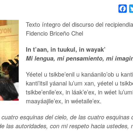
Fa
Texto íntegro del discurso del recipiendi
Fidencio Briceño Chel
In t’aan, in tuukul, in wayak’
Mi lengua, mi pensamiento, mi imagi
Yéetel u tsikbe’enil u kanáanilo’ob u kanti’i
kanti’itsil yáanal lu’um xan, yéetel u tsik
tsikbe’enile’ex, in láak’e’ex, in wéet lu’um
maayáajile’ex, in wéetaile’ex.
 cuatro esquinas del cielo, de las cuatro esquinas
e las autoridades, con mi respeto hacia ustedes, m