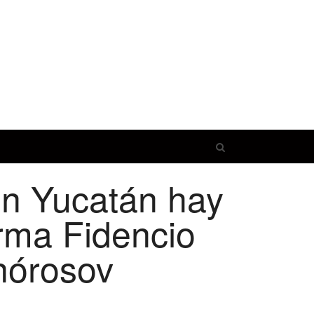
Open
search
en Yucatán hay
panel
irma Fidencio
Knórosov