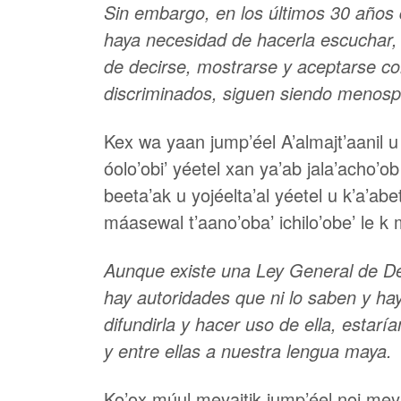
Sin embargo, en los últimos 30 años
haya necesidad de hacerla escuchar,
de decirse, mostrarse y aceptarse c
discriminados, siguen siendo menospr
Kex wa yaan jump’éel A’almajt’aanil u 
óolo’obi’ yéetel xan ya’ab jala’acho’o
beeta’ak u yojéelta’al yéetel u k’a’abet
máasewal t’aano’oba’ ichilo’obe’ le k
Aunque existe una Ley General de De
hay autoridades que ni lo saben y ha
difundirla y hacer uso de ella, esta
y entre ellas a nuestra lengua maya.
Ko’ox múul meyajtik jump’éel noj meyaj