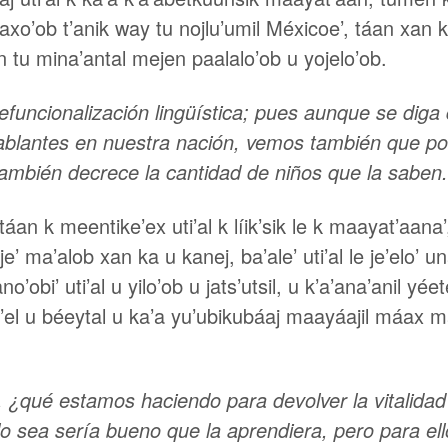
’ob t’anik way tu nojlu’umil Méxicoe’, táan xan k il
n tu mina’antal mejen paalalo’ob u yojelo’ob.
uncionalización lingüística; pues aunque se diga 
hablantes en nuestra nación, vemos también que p
también decrece la cantidad de niños que la saben.
táan k meentike’ex uti’al k líik’sik le k maayat’aana
 ma’alob xan ka u kanej, ba’ale’ uti’al le je’elo’ un
i’ uti’al u yilo’ob u jats’utsil, u k’a’ana’anil yéetel
e’el u béeytal u ka’a yu’ubikubáaj maayáajil máax 
 ¿qué estamos haciendo para devolver la vitalidad
o sea sería bueno que la aprendiera, pero para el