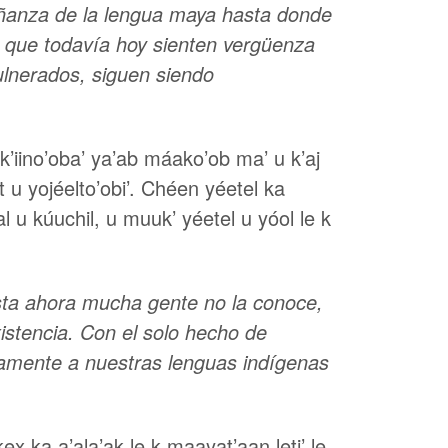
eñanza de la lengua maya hasta donde
 que todavía hoy sienten vergüenza
ulnerados, siguen siendo
 k’iino’oba’ ya’ab máako’ob ma’ u k’aj
t u yojéelto’obi’. Chéen yéetel ka
bal u kúuchil, u muuk’ yéetel u yóol le k
sta ahora mucha gente no la conoce,
istencia. Con el solo hecho de
evamente a nuestras lenguas indígenas
x ka a’ala’ak le k maayat’aan leti’ le