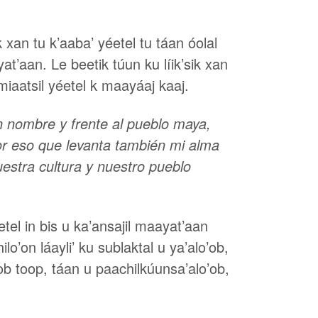
ik xan tu k’aaba’ yéetel tu táan óolal
at’aan. Le beetik túun ku líik’sik xan
miaatsil yéetel k maayáaj kaaj.
n nombre y frente al pueblo maya,
por eso que levanta también mi alma
uestra cultura y nuestro pueblo
éetel in bis u ka’ansajil maayat’aan
lo’on láayli’ ku sublaktal u ya’alo’ob,
ob toop, táan u paachilkúunsa’alo’ob,