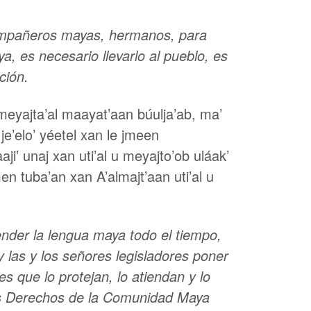
 compañeros mayas, hermanos, para
, es necesario llevarlo al pueblo, es
ción.
 u meyajta’al maayat’aan búulja’ab, ma’
 je’elo’ yéetel xan le jmeen
aji’ unaj xan uti’al u meyajto’ob uláak’
en tuba’an xan A’almajt’aan uti’al u
ender la lengua maya todo el tiempo,
y las y los señores legisladores poner
 que lo protejan, lo atiendan y lo
los Derechos de la Comunidad Maya