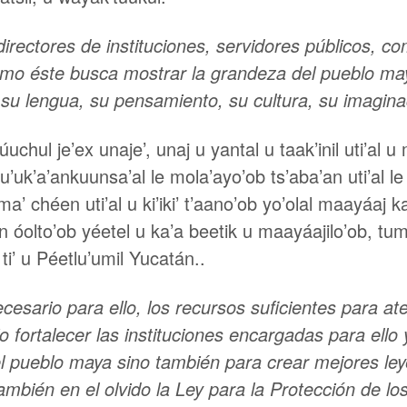
irectores de instituciones, servidores públicos,
mo éste busca mostrar la grandeza del pueblo maya
, su lengua, su pensamiento, su cultura, su imagina
yúuchul je’ex unaje’, unaj u yantal u taak’inil uti’al
’uk’a’ankuunsa’al le mola’ayo’ob ts’aba’an uti’al le
a’ chéen uti’al u ki’iki’ t’aano’ob yo’olal maayáaj ka
 óolto’ob yéetel u ka’a beetik u maayáajilo’ob, tum
ti’ u Péetlu’umil Yucatán..
esario para ello, los recursos suficientes para at
 fortalecer las instituciones encargadas para ello 
 pueblo maya sino también para crear mejores leyes
mbién en el olvido la Ley para la Protección de 