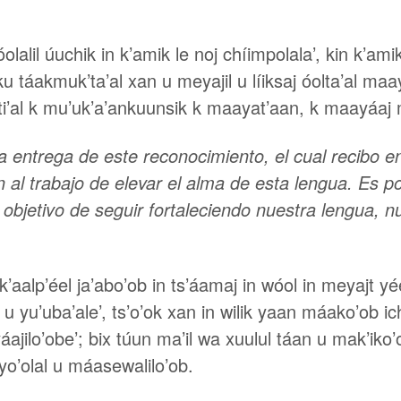
óolalil úuchik in k’amik le noj chíimpolala’, kin k’am
u táakmuk’ta’al xan u meyajil u líiksaj óolta’al maay
uti’al k mu’uk’a’ankuunsik k maayat’aan, k maayáaj 
 entrega de este reconocimiento, el cual recibo e
 al trabajo de elevar el alma de esta lengua. Es 
objetivo de seguir fortaleciendo nuestra lengua, n
’ak’aalp’éel ja’abo’ob in ts’áamaj in wóol in meyajt y
u yu’uba’ale’, ts’o’ok xan in wilik yaan máako’ob ichi
ajilo’obe’; bix túun ma’il wa xuulul táan u mak’iko’
yo’olal u máasewalilo’ob.