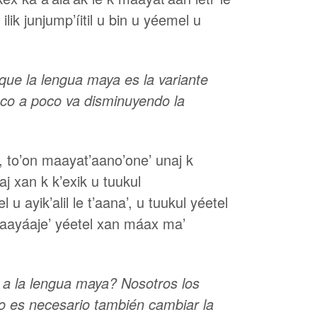
ik junjump’íitil u bin u yéemel u
que la lengua maya es la variante
oco a poco va disminuyendo la
’, to’on maayat’aano’one’ unaj k
aj xan k k’exik u tuukul
 u ayik’alil le t’aana’, u tuukul yéetel
maayáaje’ yéetel xan máax ma’
 a la lengua maya? Nosotros los
lo es necesario también cambiar la