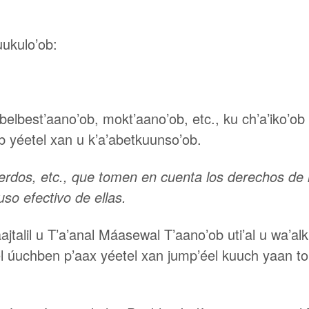
tuukulo’ob:
belbest’aano’ob, mokt’aano’ob, etc., ku ch’a’iko’ob
o’ob yéetel xan u k’a’abetkuunso’ob.
uerdos, etc., que tomen en cuenta los derechos de
so efectivo de ellas.
áajtalil u T’a’anal Máasewal T’aano’ob uti’al u wa’al
 úuchben p’aax yéetel xan jump’éel kuuch yaan to’on