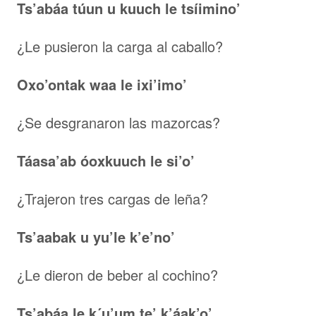
Ts’abáa túun u kuuch le tsíimino’
¿Le pusieron la carga al caballo?
Oxo’ontak waa le ixi’imo’
¿Se desgranaron las mazorcas?
Táasa’ab óoxkuuch le si’o’
¿Trajeron tres cargas de leña?
Ts’aabak u yu’le k’e’no’
¿Le dieron de beber al cochino?
Ts’abáa le k´u’um te’ k’áak’o’.