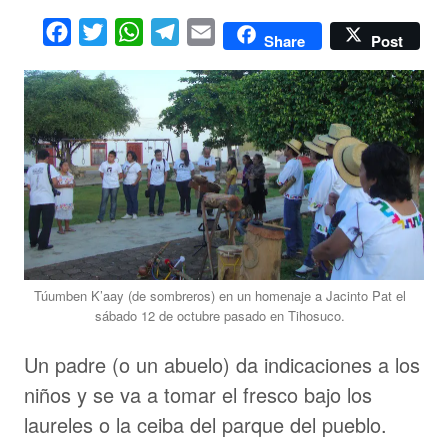
Facebook
Twitter
WhatsApp
Telegram
Email
Share
Post
Túumben K’aay (de sombreros) en un homenaje a Jacinto Pat el
sábado 12 de octubre pasado en Tihosuco.
Un padre (o un abuelo) da indicaciones a los
niños y se va a tomar el fresco bajo los
laureles o la ceiba del parque del pueblo.