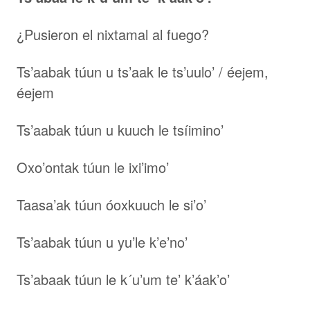
¿Pusieron el nixtamal al fuego?
Ts’aabak túun u ts’aak le ts’uulo’ / éejem,
éejem
Ts’aabak túun u kuuch le tsíimino’
Oxo’ontak túun le ixi’imo’
Taasa’ak túun óoxkuuch le si’o’
Ts’aabak túun u yu’le k’e’no’
Ts’abaak túun le k´u’um te’ k’áak’o’