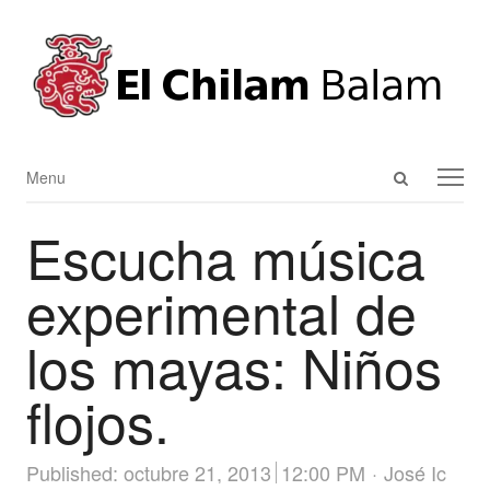
Open
Menu
Menu
search
Escucha música
panel
experimental de
los mayas: Niños
flojos.
Author
Published:
octubre 21, 2013
12:00 PM
José Ic