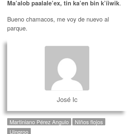
Ma’alob paalale’ex, tin ka’en bin k’íiwik
.
Bueno chamacos, me voy de nuevo al
parque.
José Ic
Martiniano Pérez Angulo
NIños flojos
Uinqroo