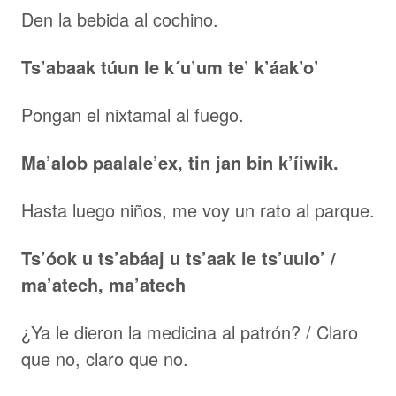
Den la bebida al cochino.
Ts’abaak túun le k´u’um te’ k’áak’o’
Pongan el nixtamal al fuego.
Ma’alob paalale’ex, tin jan bin k’íiwik.
Hasta luego niños, me voy un rato al parque.
Ts’óok u ts’abáaj u ts’aak le ts’uulo’ /
ma’atech, ma’atech
¿Ya le dieron la medicina al patrón? / Claro
que no, claro que no.