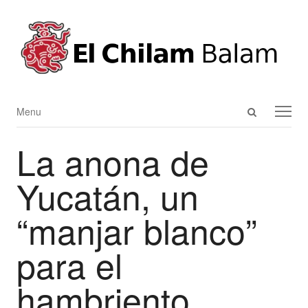
Open
Menu
Menu
search
La anona de
panel
Yucatán, un
“manjar blanco”
para el
hambriento