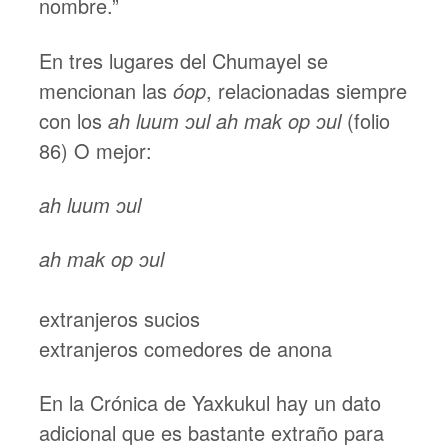
nombre.”
En tres lugares del Chumayel se
mencionan las
óop
, relacionadas siempre
con los
ah luum
ɔ
ul ah mak op ɔ
ul
(folio
86) O mejor:
ah luum
ɔ
ul
ah mak op
ɔ
ul
extranjeros sucios
extranjeros comedores de anona
En la Crónica de Yaxkukul hay un dato
adicional que es bastante extraño para