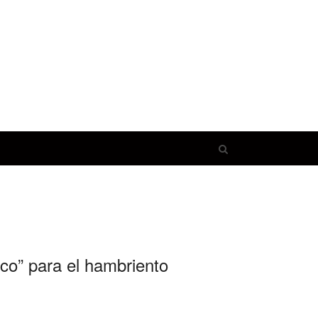
Open
search
panel
co” para el hambriento