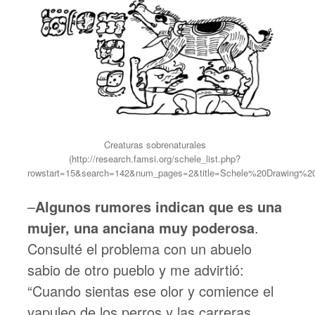
Creaturas sobrenaturales
(http://research.famsi.org/schele_list.php?
rowstart=15&search=142&num_pages=2&title=Schele%20Drawing%20C
–
Algunos rumores indican que es una
mujer, una anciana muy poderosa
.
Consulté el problema con un abuelo
sabio de otro pueblo y me advirtió:
“Cuando sientas ese olor y comience el
vapuleo de los perros y las carreras,