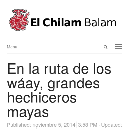
Open
Menu
Menu
search
En la ruta de los
panel
wáay, grandes
hechiceros
mayas
Published:
noviembre 5, 2014
3:58 PM
Updated: