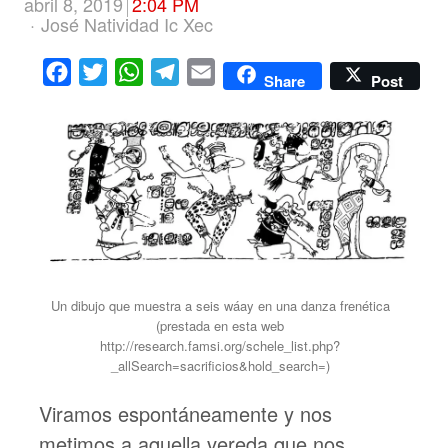
abril 8, 2019
2:04 PM
Author
José Natividad Ic Xec
Facebook
Twitter
WhatsApp
Telegram
Email
Share
Post
Un dibujo que muestra a seis wáay en una danza frenética
(prestada en esta web
http://research.famsi.org/schele_list.php?
_allSearch=sacrificios&hold_search=)
Viramos espontáneamente y nos
metimos a aquella vereda que nos