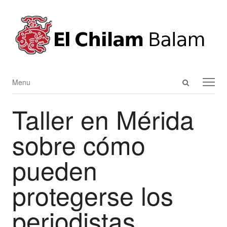
Open
Menu
Menu
search
Taller en Mérida
panel
sobre cómo
pueden
protegerse los
periodistas