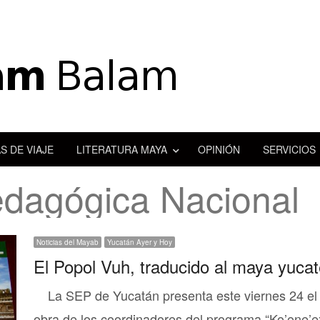
S DE VIAJE
LITERATURA MAYA
OPINIÓN
SERVICIOS
edagógica Nacional
Noticias del Mayab
Yucatán Ayer y Hoy
El Popol Vuh, traducido al maya yuca
La SEP de Yucatán presenta este viernes 24 el 
obra de los coordinadores del programa “Ko’one’