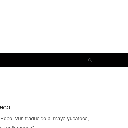
Open
search
panel
teco
Popol Vuh traducido al maya yucateco,
ex kanik maaya”.…