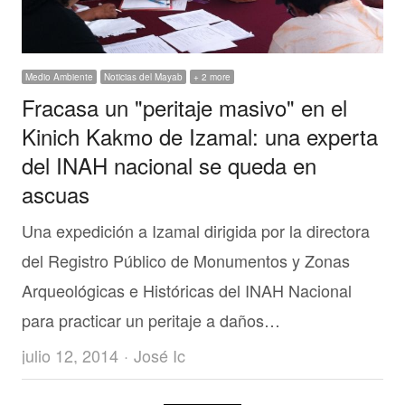
Medio Ambiente
Noticias del Mayab
+ 2 more
Fracasa un "peritaje masivo" en el
Kinich Kakmo de Izamal: una experta
del INAH nacional se queda en
ascuas
Una expedición a Izamal dirigida por la directora
del Registro Público de Monumentos y Zonas
Arqueológicas e Históricas del INAH Nacional
para practicar un peritaje a daños…
Author
julio 12, 2014
José Ic