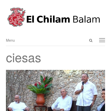
Open
Menu
Menu
search
ciesas
panel