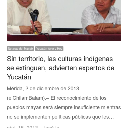
Noticias del Mayab
Yucatán Ayer y Hoy
Sin territorio, las culturas indígenas
se extinguen, advierten expertos de
Yucatán
Mérida, 2 de diciembre de 2013
(elChilamBalam).– El reconocimiento de los
pueblos mayas será siempre insuficiente mientras
no se implementen políticas públicas que les…
Author
abril 15, 2013
José Ic