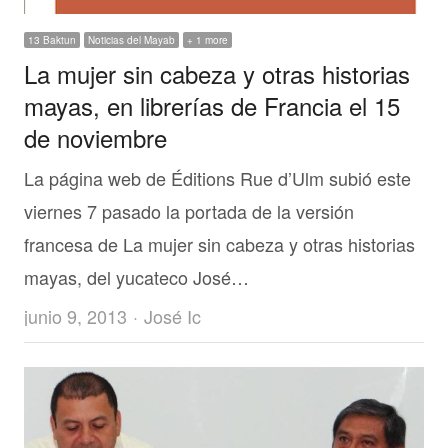
13 Baktun
Noticias del Mayab
+ 1 more
La mujer sin cabeza y otras historias
mayas, en librerías de Francia el 15
de noviembre
La página web de Éditions Rue d’Ulm subió este
viernes 7 pasado la portada de la versión
francesa de La mujer sin cabeza y otras historias
mayas, del yucateco José…
Author
junio 9, 2013
José Ic