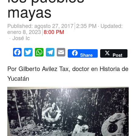
mayas
Published:
agosto 27, 2017
2:35 PM
Updated:
enero 8, 2023
8:00 PM
Author
José Ic
Facebook
Twitter
WhatsApp
Telegram
Email
Share
Post
Por Gilberto Avilez Tax, doctor en Historia de
Yucatán