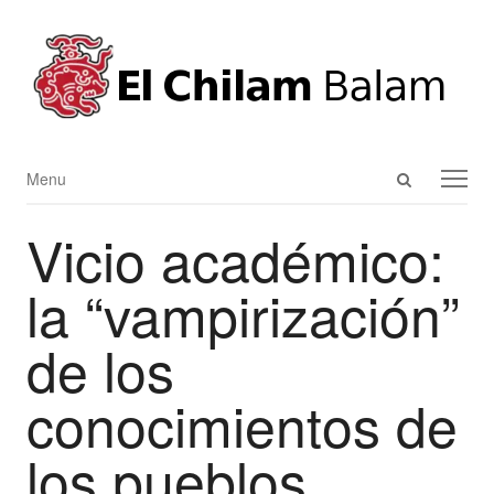
Open
Menu
Menu
search
Vicio académico:
panel
la “vampirización”
de los
conocimientos de
los pueblos