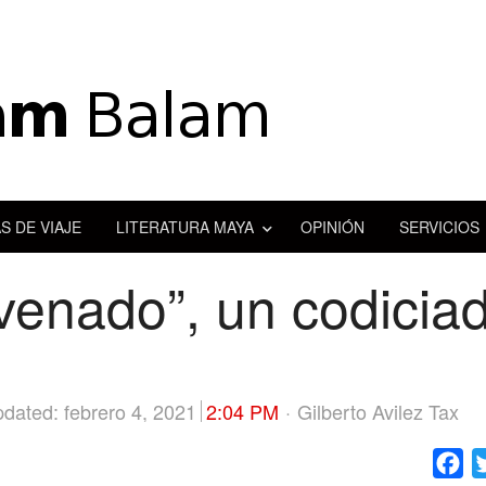
S DE VIAJE
LITERATURA MAYA
OPINIÓN
SERVICIOS
 venado”, un codicia
Author
dated: febrero 4, 2021
2:04 PM
Gilberto Avilez Tax
Fa