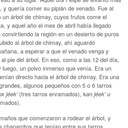
 y quería comer su pipián de venado. Fue al
o un árbol de chimay, cuyos frutos come el
, y aquel año el mes de abril había llegado
 convirtiendo la región en un desierto de puros
ubido al árbol de chimay, ahí aguardó
mañana, a esperar a que el venado venga y
al pie del árbol. En eso, como a las 12 del día,
y luego, un polvo inmenso que venía. Era un
nían directo hacia el árbol de chimay. Era una
grandes, algunos pequeños con 5 o 6 tarros
x jéek’
(tres tarros enramados), k
an jéek’ u
amados).
amaños que comenzaron a rodear el árbol, y
s chaparritos que tenían entre sus tarros