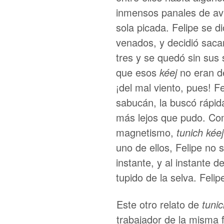
inmensos panales de avi
sola picada. Felipe se 
venados, y decidió saca
tres y se quedó sin sus
que esos
kéej
no eran de
¡del mal viento, pues! F
sabucán, la buscó rápida
más lejos que pudo. Co
magnetismo,
tunich kéej
uno de ellos, Felipe no s
instante, y al instante
tupido de la selva. Feli
Este otro relato de
tunic
trabajador de la misma f