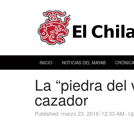
INICIO
NOTICIAS DEL MAYAB
CRÓNICA
La “piedra del
cazador
Published:
marzo 23, 2016
12:33 AM
Up