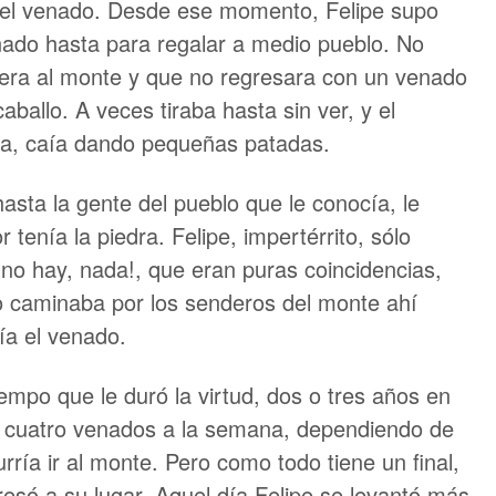
 del venado. Desde ese momento, Felipe supo
ado hasta para regalar a medio pueblo. No
era al monte y que no regresara con un venado
aballo. A veces tiraba hasta sin ver, y el
da, caía dando pequeñas patadas.
asta la gente del pueblo que le conocía, le
 tenía la piedra. Felipe, impertérrito, sólo
 ¡no hay, nada!, que eran puras coincidencias,
o caminaba por los senderos del monte ahí
ía el venado.
iempo que le duró la virtud, dos o tres años en
y cuatro venados a la semana, dependiendo de
urría ir al monte. Pero como todo tiene un final,
esó a su lugar. Aquel día Felipe se levantó más