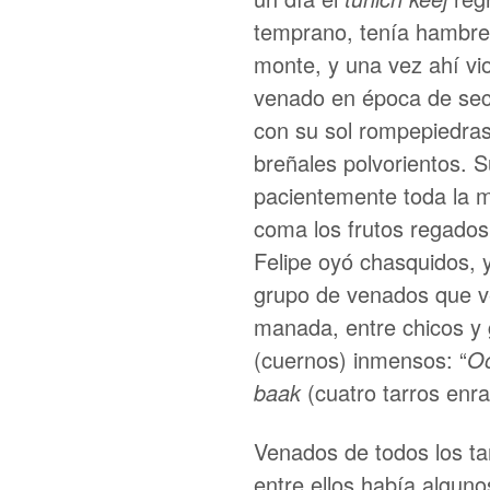
temprano, tenía hambre,
monte, y una vez ahí vi
venado en época de seca
con su sol rompepiedras
breñales polvorientos. S
pacientemente toda la 
coma los frutos regados 
Felipe oyó chasquidos, 
grupo de venados que ve
manada, entre chicos y 
(cuernos) inmensos: “
Oo
baak
(cuatro tarros enr
Venados de todos los t
entre ellos había alguno