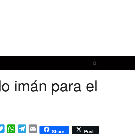
Open
search
do imán para el
panel
cebook
Twitter
WhatsApp
Telegram
Email
Share
Post