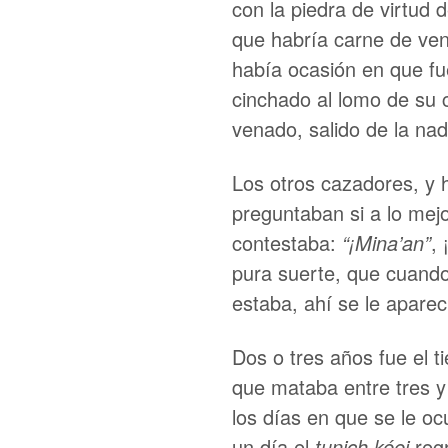
con la piedra de virtud
que habría carne de ven
había ocasión en que fu
cinchado al lomo de su c
venado, salido de la na
Los otros cazadores, y h
preguntaban si a lo mejor
contestaba:
“¡Mina’an”
,
pura suerte, que cuand
estaba, ahí se le aparec
Dos o tres años fue el t
que mataba entre tres 
los días en que se le oc
un día el
tunich kéej
regr