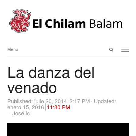
Open
Menu
Menu
search
La danza del
panel
venado
Published:
julio 20, 2014
2:17 PM
Updated:
enero 15, 2016
11:30 PM
Author
José Ic