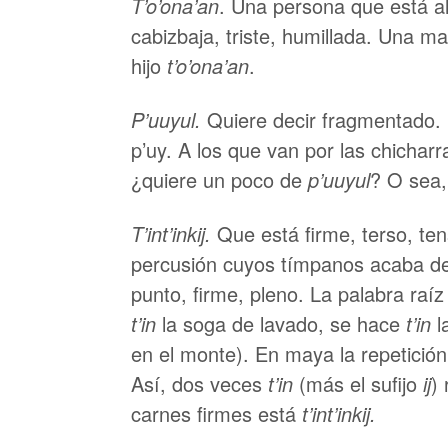
T’o’ona’an
. Una persona que está a
cabizbaja, triste, humillada. Una 
hijo
t’o’ona’an
.
P’uuyul.
Quiere decir fragmentado. 
p’uy. A los que van por las chicharr
¿quiere un poco de
p’uuyul
? O sea,
T’int’inkij.
Que está firme, terso, te
percusión cuyos tímpanos acaba de
punto, firme, pleno. La palabra raí
t’in
la soga de lavado, se hace
t’in
l
en el monte). En maya la repetición
Así, dos veces
t’in
(más el sufijo
ij
)
carnes firmes está
t’int’inkij.