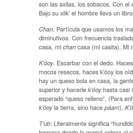
son las axilas, los sobacos. Con el x
Bajo su xiik’ el hombre lleva un libro
Chan
. Partícula que usamos los m
diminutivos. Con frecuencia traslad
casa, mi
chan
casa (mi casita). Mi 
K’óoy
. Escarbar con el dedo. Hace
mocos resecos, haces k’óoy los oí
hay un queso bola en casa, la gente
superior y hacerle
k’óoy
hasta casi 
esperado “queso relleno”. (Para ent
k’óoy
la tierra, sino hace
páam
).
K’
T’ub
: Literalmente significa “hundido
hamaca donde la mamá coloca al ni