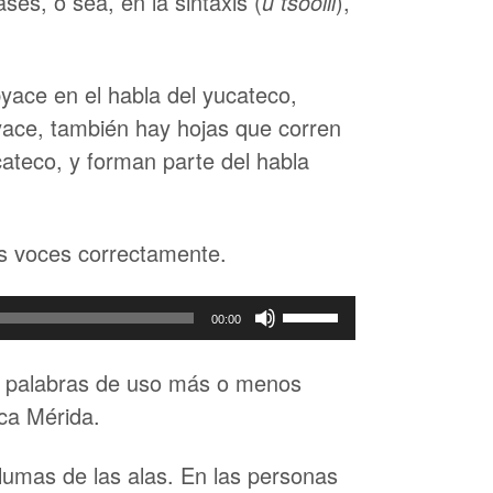
ases, o sea, en la sintaxis (
u tsoolil
),
yace en el habla del yucateco,
byace, también hay hojas que corren
ucateco, y forman parte del habla
s voces correctamente.
Utiliza
00:00
las
teclas
iez palabras de uso más o menos
de
nca Mérida.
flecha
plumas de las alas. En las personas
arriba/abajo