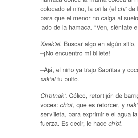
colocado el niño, la orilla (el c
hi’
de 
para que el menor no caiga al suel
lado de la hamaca. “Ven, siéntate e
Xaak’al.
Buscar algo en algún sitio,
­–¡No encuentro mi billete!
–Ajá, el niño ya trajo Sabritas y co
xak’al
tu bulto.
Ch’otnak’
. Cólico, retortijón de bar
voces:
ch’ot
, que es retorcer, y
nak’
servilleta, para exprimirle el agua 
fuerza. Es decir, le hace
ch’ot
.