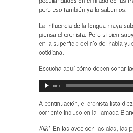
peculiaridades en el hilado de las fr
pero eso también ya lo sabemos.
La influencia de la lengua maya sub
piensa el cronista. Pero si bien su
en la superficie del río del habla y
cotidiana.
Escucha aquí cómo deben sonar la
Reproductor
00:00
de
audio
A continuación, el cronista lista d
corriente incluso en la llamada Bla
Xiik’
. En las aves son las alas, las 