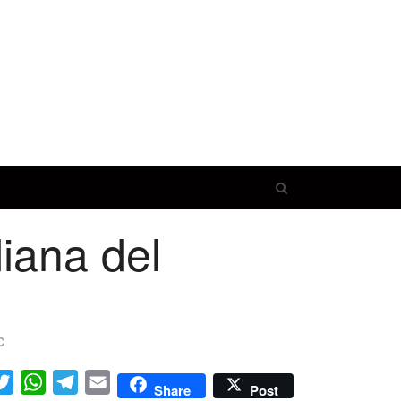
Open
search
iana del
panel
c
cebook
Twitter
WhatsApp
Telegram
Email
Share
Post