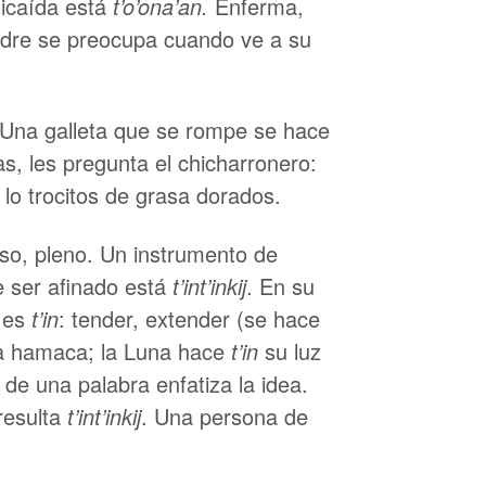
licaída está
t’o’ona’an.
Enferma,
madre se preocupa cuando ve a su
Una galleta que se rompe se hace
as, les pregunta el chicharronero:
 lo trocitos de grasa dorados.
nso, pleno. Un instrumento de
 ser afinado está
t’int’inkij
. En su
z es
t’in
: tender, extender (se hace
a hamaca; la Luna hace
t’in
su luz
 de una palabra enfatiza la idea.
 resulta
t’int’inkij
. Una persona de