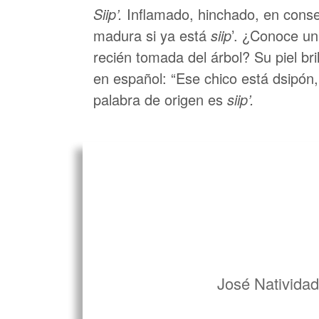
Siip’.
Inflamado, hinchado, en conse
madura si ya está
siip
’. ¿Conoce un
recién tomada del árbol? Su piel br
en español: “Ese chico está dsipón,
palabra de origen es
siip’.
José Natividad