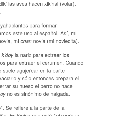
iik’ las aves hacen xik’nal (volar).
para
.
aumentar
o
ayahablantes para formar
disminuir
amos este uso al español. Así, mi
el
novia, mi
chan
novia (mi noviecita).
volumen.
s
k’óoy
la nariz para extraer los
dos para extraer el cerumen. Cuando
 suele agujerear en la parte
vaciarlo y sólo entonces prepara el
errar su hueso el perro no hace
óoy
no es sinónimo de nalgada.
”. Se refiere a la parte de la
ño. Es lógico que esté
t’ub
porque