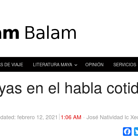
S DE VIAJE
LITERATURA MAYA
OPINIÓN
SERVICIOS
as en el habla cotid
Author
dated: febrero 12, 2021
1:06 AM
José Natividad Ic Xe
Fa