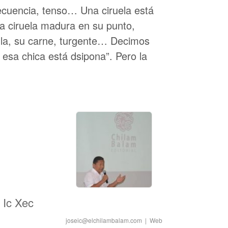
cuencia, tenso… Una ciruela está
a ciruela madura en su punto,
illa, su carne, turgente… Decimos
 esa chica está dsipona”. Pero la
 Ic Xec
joseic@elchilambalam.com
|
Web