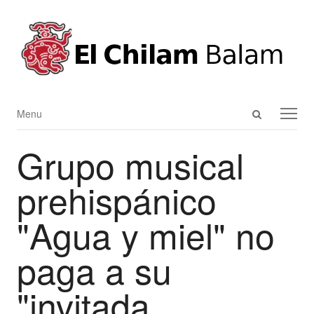
Open
Menu
Menu
search
Grupo musical
panel
prehispánico
"Agua y miel" no
paga a su
"invitada