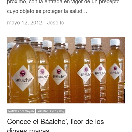
próximo, con la entrada en vigor de un precepto
cuyo objeto es proteger la salud…
Author
mayo 12, 2012
José Ic
Noticias del Mayab
Yucatán Ayer y Hoy
Conoce el Báalche’, licor de los
dioses mayas