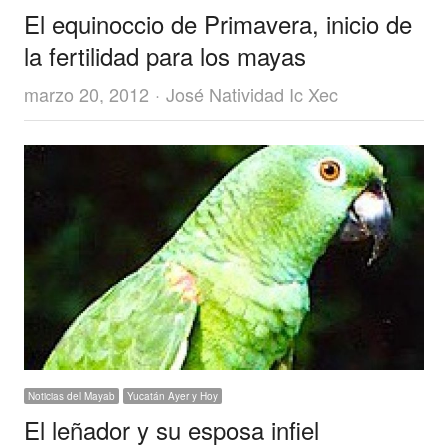
El equinoccio de Primavera, inicio de
la fertilidad para los mayas
Author
marzo 20, 2012
José Natividad Ic Xec
Noticias del Mayab
Yucatán Ayer y Hoy
El leñador y su esposa infiel