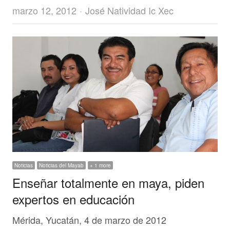
Author
marzo 12, 2012
José Natividad Ic Xec
Noticias
Noticias del Mayab
+ 1 more
Enseñar totalmente en maya, piden
expertos en educación
Mérida, Yucatán, 4 de marzo de 2012