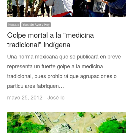
Noticias
Yucatán Ayer y Hoy
Golpe mortal a la "medicina
tradicional" indígena
Una norma mexicana que se publicará en breve
representa un fuerte golpe a la medicina
tradicional, pues prohibirá que agrupaciones o
particulares fabriquen…
Author
mayo 25, 2012
José Ic