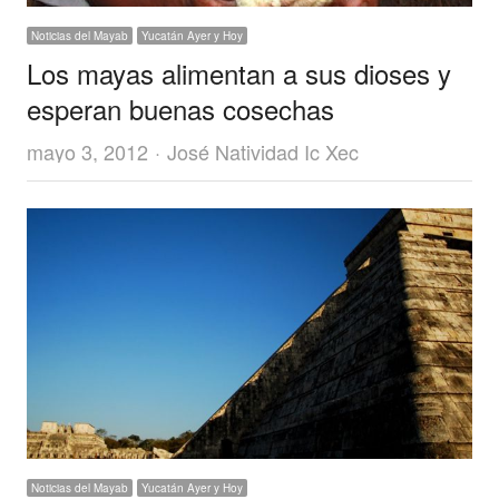
Noticias del Mayab
Yucatán Ayer y Hoy
Los mayas alimentan a sus dioses y
esperan buenas cosechas
Author
mayo 3, 2012
José Natividad Ic Xec
Noticias del Mayab
Yucatán Ayer y Hoy