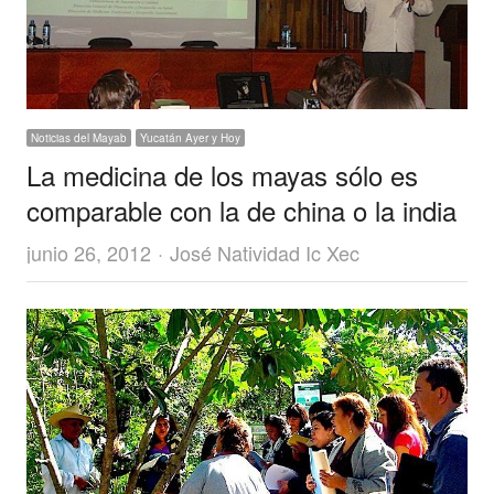
Noticias del Mayab
Yucatán Ayer y Hoy
La medicina de los mayas sólo es
comparable con la de china o la india
Author
junio 26, 2012
José Natividad Ic Xec