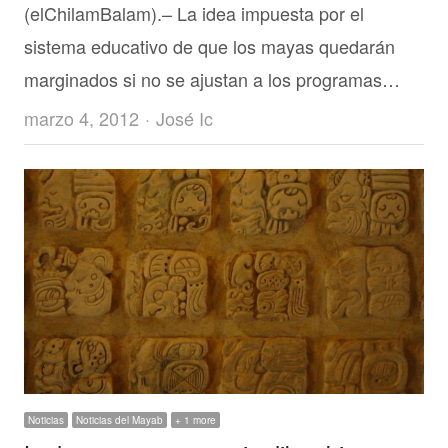
(elChilamBalam).– La idea impuesta por el
sistema educativo de que los mayas quedarán
marginados si no se ajustan a los programas…
Author
marzo 4, 2012
José Ic
Noticias
Noticias del Mayab
+ 1 more