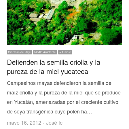
Crónicas de viaje
Medio Ambiente
+ 2 more
Defienden la semilla criolla y la
pureza de la miel yucateca
Campesinos mayas defendieron la semilla de
maíz criolla y la pureza de la miel que se produce
en Yucatán, amenazadas por el creciente cultivo
de soya transgénica cuyo polen ha…
Author
mayo 16, 2012
José Ic