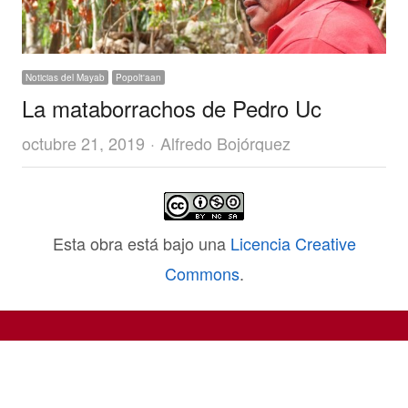
Noticias del Mayab
Popolt'aan
La mataborrachos de Pedro Uc
Author
octubre 21, 2019
Alfredo Bojórquez
Esta obra está bajo una
Licencia Creative
Commons
.