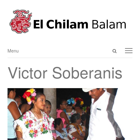
Open
Menu
Menu
search
Victor Soberanis
panel