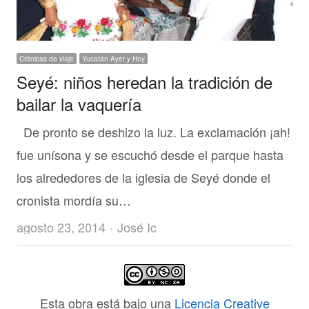
Crónicas de viaje
Yucatán Ayer y Hoy
Seyé: niños heredan la tradición de
bailar la vaquería
De pronto se deshizo la luz. La exclamación ¡ah!
fue unísona y se escuchó desde el parque hasta
los alrededores de la iglesia de Seyé donde el
cronista mordía su…
Author
agosto 23, 2014
José Ic
Esta obra está bajo una
Licencia Creative