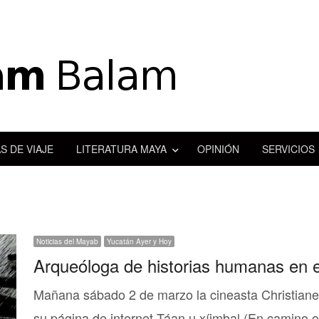
S DE VIAJE
LITERATURA MAYA
OPINIÓN
SERVICIOS
Noticias del Mayab
Yucatán Ayer y Hoy
Arqueóloga de historias humanas en 
Mañana sábado 2 de marzo la cineasta Christiane
su página de internet Táan u xíimbal (En camino