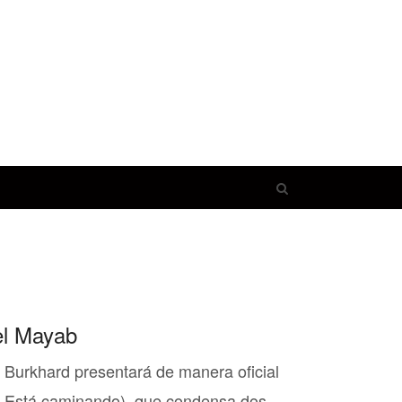
Open
search
panel
el Mayab
 Burkhard presentará de manera oficial
 o Está caminando), que condensa dos…