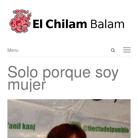
Open
Menu
Menu
search
Solo porque soy
panel
mujer