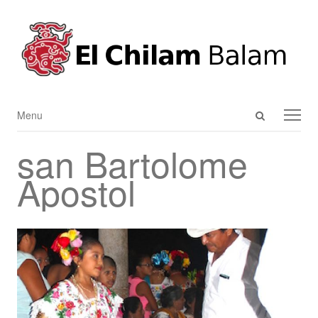
Open
Menu
Menu
search
san Bartolome
panel
Apostol