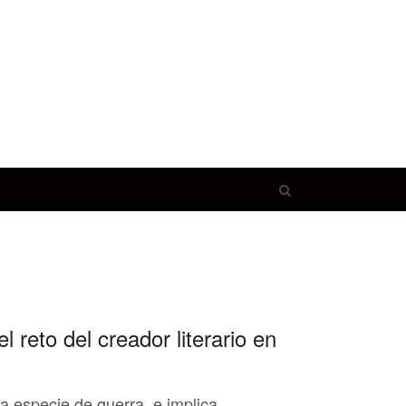
Open
search
panel
l reto del creador literario en
na especie de guerra, e implica