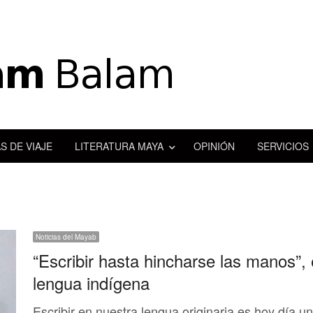
S DE VIAJE
LITERATURA MAYA
OPINIÓN
SERVICIOS
Noticias del Mayab
“Escribir hasta hincharse las manos”, e
lengua indígena
Escribir en nuestra lengua originaria es hoy día u