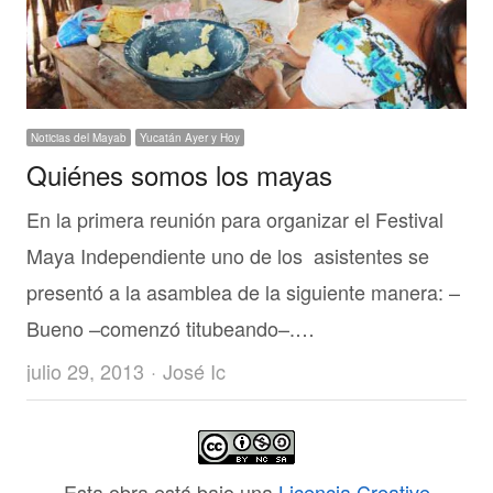
Noticias del Mayab
Yucatán Ayer y Hoy
Quiénes somos los mayas
En la primera reunión para organizar el Festival
Maya Independiente uno de los asistentes se
presentó a la asamblea de la siguiente manera: –
Bueno –comenzó titubeando–.…
Author
julio 29, 2013
José Ic
Esta obra está bajo una
Licencia Creative