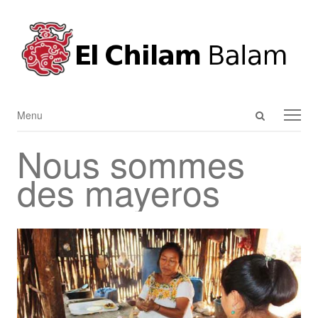
Open
Menu
Menu
search
Nous sommes
panel
des mayeros