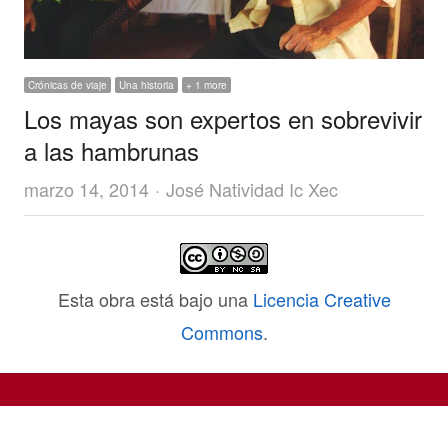
Crónicas de viaje
Una historia
+ 1 more
Los mayas son expertos en sobrevivir
a las hambrunas
Author
marzo 14, 2014
José Natividad Ic Xec
Esta obra está bajo una
Licencia Creative
Commons
.