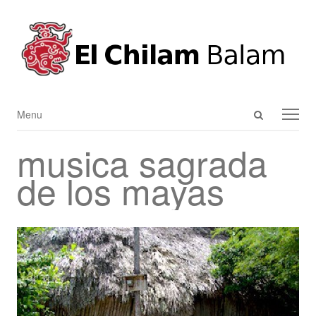
Open
Menu
Menu
search
musica sagrada
panel
de los mayas