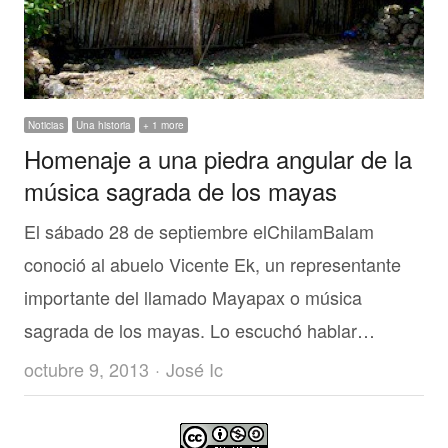
Noticias
Una historia
+ 1 more
Homenaje a una piedra angular de la
música sagrada de los mayas
El sábado 28 de septiembre elChilamBalam
conoció al abuelo Vicente Ek, un representante
importante del llamado Mayapax o música
sagrada de los mayas. Lo escuchó hablar…
Author
octubre 9, 2013
José Ic