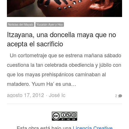
Noticias del Mayab
Yucatán Ayer y Hoy
Itzayana, una doncella maya que no
acepta el sacrificio
Un cortometraje que se estrena mañana sábado
cuestiona la tan celebrada obediencia y júbilo con
que los mayas prehispánicos caminaban al
matadero. Yuum Ha’ es una…
Author
agosto 17, 2012
José Ic
2
Esta obra está bajo una
Licencia Creative