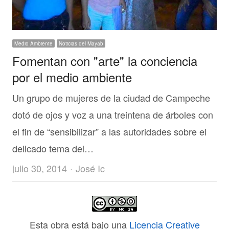
Medio Ambiente
Noticias del Mayab
Fomentan con "arte" la conciencia
por el medio ambiente
Un grupo de mujeres de la ciudad de Campeche
dotó de ojos y voz a una treintena de árboles con
el fin de “sensibilizar” a las autoridades sobre el
delicado tema del…
Author
julio 30, 2014
José Ic
Esta obra está bajo una
Licencia Creative