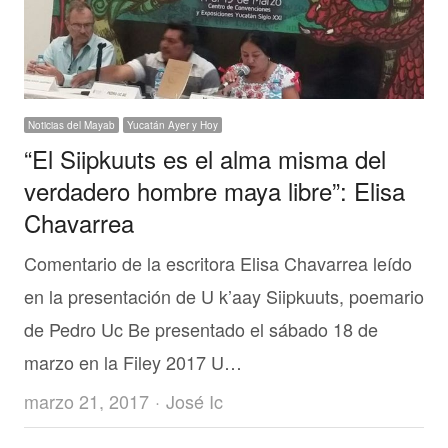
Noticias del Mayab
Yucatán Ayer y Hoy
“El Siipkuuts es el alma misma del
verdadero hombre maya libre”: Elisa
Chavarrea
Comentario de la escritora Elisa Chavarrea leído
en la presentación de U k’aay Siipkuuts, poemario
de Pedro Uc Be presentado el sábado 18 de
marzo en la Filey 2017 U…
Author
marzo 21, 2017
José Ic