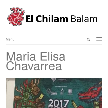
Open
Menu
Menu
search
Maria Elisa
panel
Chavarrea