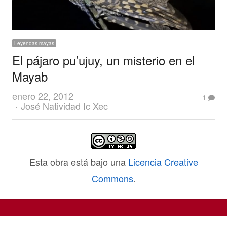
Leyendas mayas
El pájaro pu’ujuy, un misterio en el
Mayab
enero 22, 2012
1
Author
José Natividad Ic Xec
Esta obra está bajo una
Licencia Creative
Commons
.