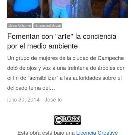
Medio Ambiente
Noticias del Mayab
Fomentan con "arte" la conciencia
por el medio ambiente
Un grupo de mujeres de la ciudad de Campeche
dotó de ojos y voz a una treintena de árboles con
el fin de “sensibilizar” a las autoridades sobre el
delicado tema del…
Author
julio 30, 2014
José Ic
Esta obra está bajo una
Licencia Creative