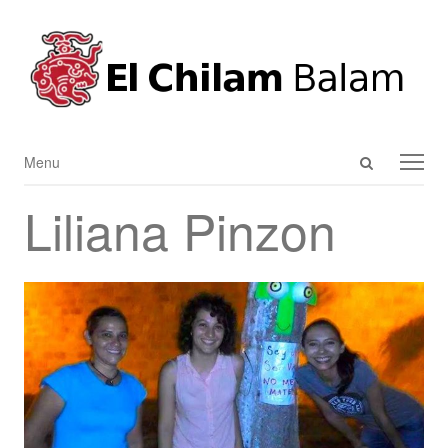
Open
Menu
Menu
search
Liliana Pinzon
panel