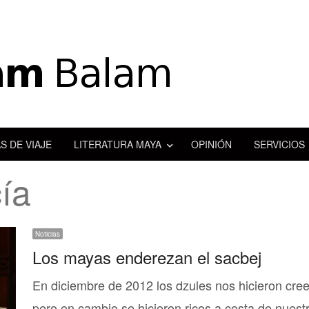
S DE VIAJE
LITERATURA MAYA
OPINIÓN
SERVICIOS
ía
Noticias
Los mayas enderezan el sacbej
En diciembre de 2012 los dzules nos hicieron cree
pero en cambio se hicieron ricos a costa de nuest