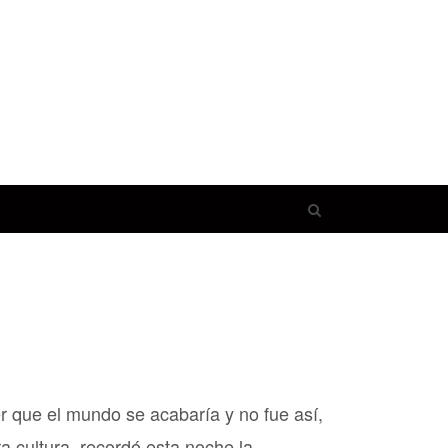
Open
search
panel
r que el mundo se acabaría y no fue así,
ra cultura, recordó esta noche la…