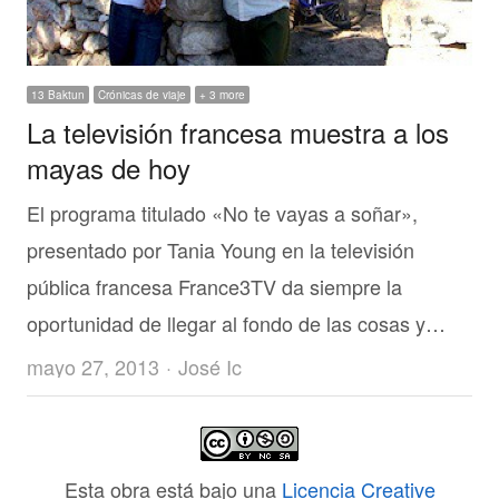
13 Baktun
Crónicas de viaje
+ 3 more
La televisión francesa muestra a los
mayas de hoy
El programa titulado «No te vayas a soñar»,
presentado por Tania Young en la televisión
pública francesa France3TV da siempre la
oportunidad de llegar al fondo de las cosas y…
Author
mayo 27, 2013
José Ic
Esta obra está bajo una
Licencia Creative