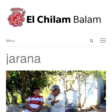
Open
Menu
Menu
search
jarana
panel