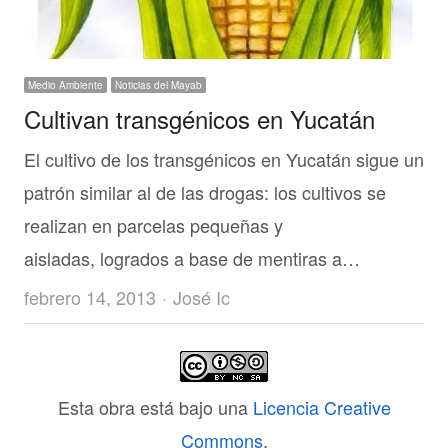
Medio Ambiente
Noticias del Mayab
Cultivan transgénicos en Yucatán
El cultivo de los transgénicos en Yucatán sigue un
patrón similar al de las drogas: los cultivos se
realizan en parcelas pequeñas y
aisladas, logrados a base de mentiras a…
Author
febrero 14, 2013
José Ic
Esta obra está bajo una
Licencia Creative
Commons
.