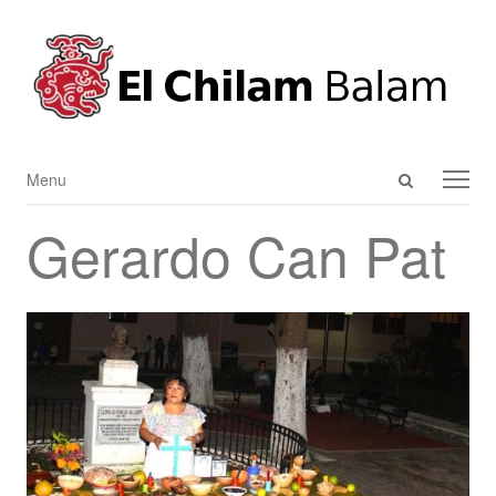
Open
Menu
Menu
search
Gerardo Can Pat
panel