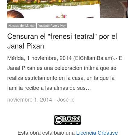
Noticias del Mayab
Yucatán Ayer y Hoy
Censuran el "frenesí teatral" por el
Janal Pixan
Mérida, 1 noviembre, 2014 (ElChilamBalam).- El
Janal Pixan es una celebración íntima que se
realiza estrictamente en la casa, en la que la
familia recibe a las almas de sus…
Author
noviembre 1, 2014
José Ic
Esta obra está bajo una
Licencia Creative