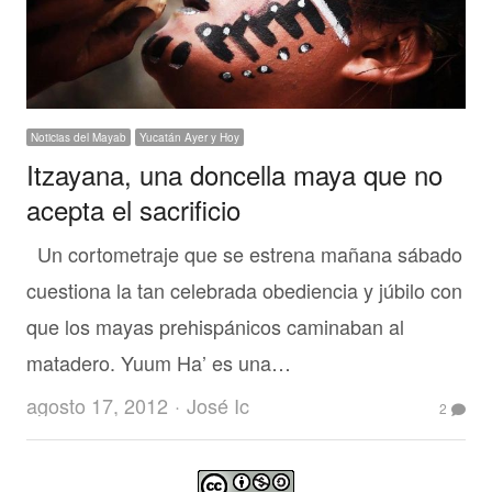
Noticias del Mayab
Yucatán Ayer y Hoy
Itzayana, una doncella maya que no
acepta el sacrificio
Un cortometraje que se estrena mañana sábado
cuestiona la tan celebrada obediencia y júbilo con
que los mayas prehispánicos caminaban al
matadero. Yuum Ha’ es una…
Author
agosto 17, 2012
José Ic
2