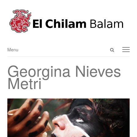
Open
Menu
Menu
search
Georgina Nieves
panel
Metri