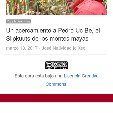
Yucatán Ayer y Hoy
Un acercamiento a Pedro Uc Be, el
Siipkuuts de los montes mayas
Author
marzo 18, 2017
José Natividad Ic Xec
Esta obra está bajo una
Licencia Creative
Commons
.