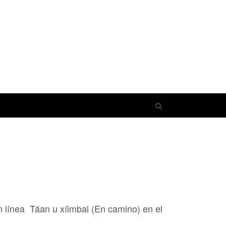
Open
search
panel
n línea Táan u xíimbal (En camino) en el