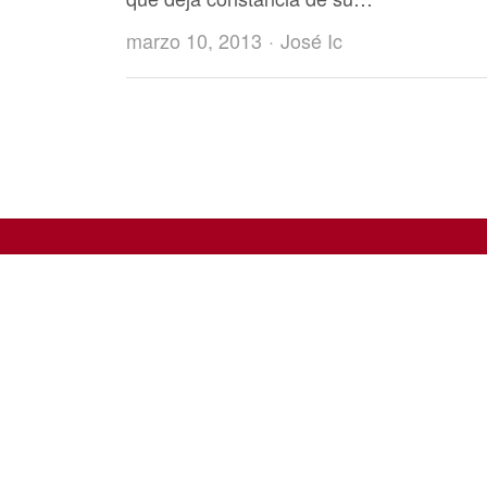
Author
marzo 10, 2013
José Ic