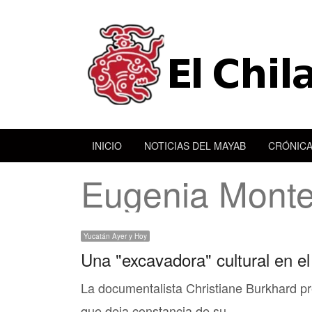
INICIO
NOTICIAS DEL MAYAB
CRÓNICA
Eugenia Mont
Yucatán Ayer y Hoy
Una "excavadora" cultural en 
La documentalista Christiane Burkhard pr
que deja constancia de su…