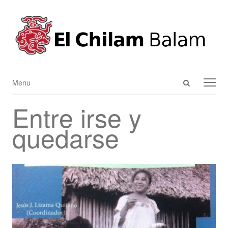
Open
Menu
Menu
search
Entre irse y
panel
quedarse