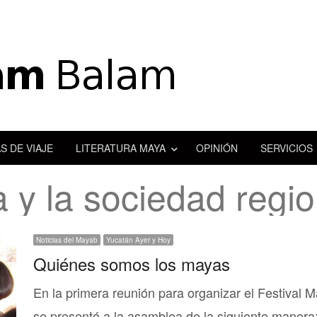
S DE VIAJE
LITERATURA MAYA
OPINIÓN
SERVICIOS
 y la sociedad regio
Noticias del Mayab
Yucatán Ayer y Hoy
Quiénes somos los mayas
En la primera reunión para organizar el Festival 
se presentó a la asamblea de la siguiente mane