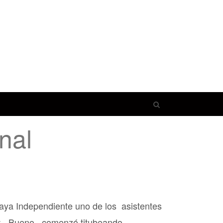
Open
search
nal
panel
Maya Independiente uno de los asistentes
ra: –Bueno –comenzó titubeando–.…