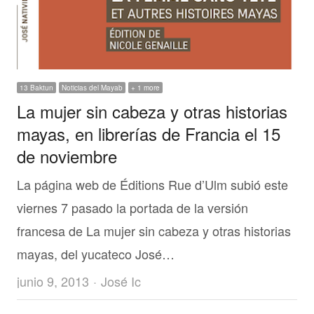
13 Baktun
Noticias del Mayab
+ 1 more
La mujer sin cabeza y otras historias
mayas, en librerías de Francia el 15
de noviembre
La página web de Éditions Rue d’Ulm subió este
viernes 7 pasado la portada de la versión
francesa de La mujer sin cabeza y otras historias
mayas, del yucateco José…
Author
junio 9, 2013
José Ic