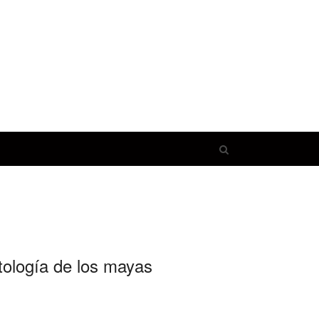
Open
search
panel
tología de los mayas