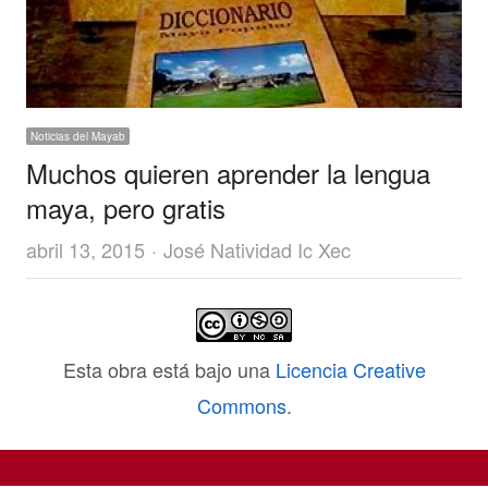
Noticias del Mayab
Muchos quieren aprender la lengua
maya, pero gratis
Author
abril 13, 2015
José Natividad Ic Xec
Esta obra está bajo una
Licencia Creative
Commons
.