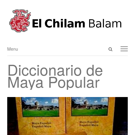
Open
Menu
Menu
search
Diccionario de
panel
Maya Popular